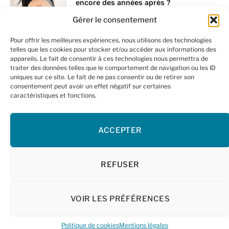
encore des années après ?
28 janvier 2025
Gérer le consentement
Pour offrir les meilleures expériences, nous utilisons des technologies
Aspartame ou Sucralose : quel
telles que les cookies pour stocker et/ou accéder aux informations des
édulcorant choisir ?
appareils. Le fait de consentir à ces technologies nous permettra de
traiter des données telles que le comportement de navigation ou les ID
4 février 2025
uniques sur ce site. Le fait de ne pas consentir ou de retirer son
consentement peut avoir un effet négatif sur certaines
caractéristiques et fonctions.
Quelles plantes pour soulager les
ballonnements ?
26 janvier 2025
ACCEPTER
REFUSER
© 2026 SlimNature.fr
VOIR LES PRÉFÉRENCES
À propos
Mentions légales
CGU
Cookies
Politique de cookies
Mentions légales