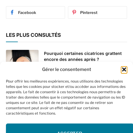
Facebook
Pinterest
LES PLUS CONSULTÉS
Pourquoi certaines cicatrices grattent
encore des années après ?
28 janvier 2025
Gérer le consentement
Pour offrir les meilleures expériences, nous utilisons des technologies
Aspartame ou Sucralose : quel
telles que les cookies pour stocker et/ou accéder aux informations des
édulcorant choisir ?
appareils. Le fait de consentir à ces technologies nous permettra de
traiter des données telles que le comportement de navigation ou les ID
4 février 2025
uniques sur ce site. Le fait de ne pas consentir ou de retirer son
consentement peut avoir un effet négatif sur certaines
caractéristiques et fonctions.
Quelles plantes pour soulager les
ballonnements ?
26 janvier 2025