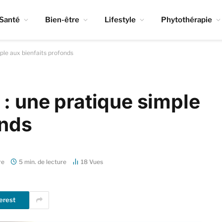
Santé
Bien-être
Lifestyle
Phytothérapie
ple aux bienfaits profonds
: une pratique simple
onds
re
5 min. de lecture
18
Vues
erest